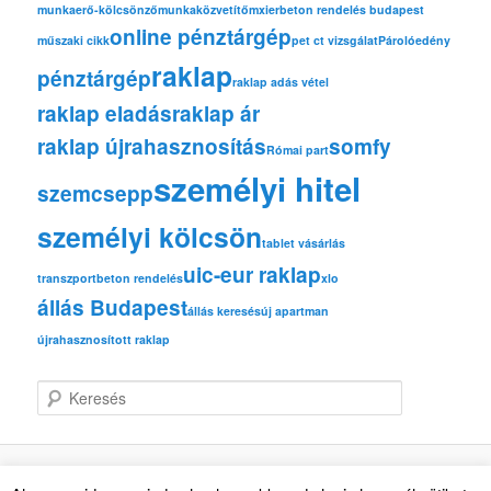
munkaerő-kölcsönző
munkaközvetítő
mxierbeton rendelés budapest
online pénztárgép
műszaki cikk
pet ct vizsgálat
Párolóedény
raklap
pénztárgép
raklap adás vétel
raklap eladás
raklap ár
raklap újrahasznosítás
somfy
Római part
személyi hitel
szemcsepp
személyi kölcsön
tablet vásárlás
uic-eur raklap
transzportbeton rendelés
xlo
állás Budapest
állás keresés
új apartman
újrahasznosított raklap
K
e
r
e
s
Köszönjük WordPress!