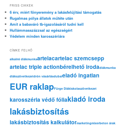
FRISS CIKKEK
6 érv, miért főnyeremény a lakásfelújítási támogatás
Rugalmas pólya állatok műtéte után
Amit a babaváró tb-igazolásáról tudni kell
Hullámmasszázzsal az egészségért
Védelem minden karosszériára
CÍMKE FELHŐ
artelac
artelac szemcsepp
alkalmi diákmunka
artelac triple action
bérelhető iroda
diákmunka
eladó ingatlan
diákszövetkezet
drón vásárlás
dubai
EUR raklap
Fürge Diák
iskolaszövetkezet
kiadó iroda
karosszéria védő fólia
lakásbiztosítás
lakásbiztosítás kalkulátor
marketing
mixerbeton árak