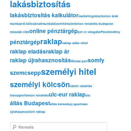
lakásbiztosítás
lakásbiztosítás kalkulátor
marketing
mixerbeton árak
munkaerő-kölcsönző
munkaközvetítő
mxierbeton rendelés budapest
online pénztárgép
műszaki cikk
pet ct vizsgálat
Párolóedény
raklap
pénztárgép
raklap adás vétel
raklap eladás
raklap ár
raklap újrahasznosítás
somfy
Római part
személyi hitel
szemcsepp
személyi kölcsön
tablet vásárlás
uic-eur raklap
transzportbeton rendelés
xlo
állás Budapest
állás keresés
új apartman
újrahasznosított raklap
K
e