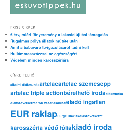
FRISS CIKKEK
6 érv, miért főnyeremény a lakásfelújítási támogatás
Rugalmas pólya állatok műtéte után
Amit a babaváró tb-igazolásáról tudni kell
Hullámmasszázzsal az egészségért
Védelem minden karosszériára
CÍMKE FELHŐ
artelac
artelac szemcsepp
alkalmi diákmunka
artelac triple action
bérelhető iroda
diákmunka
eladó ingatlan
diákszövetkezet
drón vásárlás
dubai
EUR raklap
Fürge Diák
iskolaszövetkezet
kiadó iroda
karosszéria védő fólia