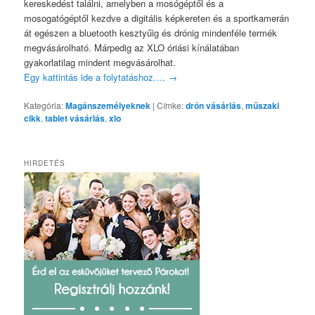
kereskedést találni, amelyben a mosógéptől és a
mosogatógéptől kezdve a digitális képkereten és a sportkamerán
át egészen a bluetooth kesztyűig és drónig mindenféle termék
megvásárolható. Márpedig az XLO óriási kínálatában
gyakorlatilag mindent megvásárolhat.
Egy kattintás ide a folytatáshoz….
→
Kategória:
Magánszemélyeknek
|
Címke:
drón vásárlás
,
műszaki
cikk
,
tablet vásárlás
,
xlo
HIRDETÉS