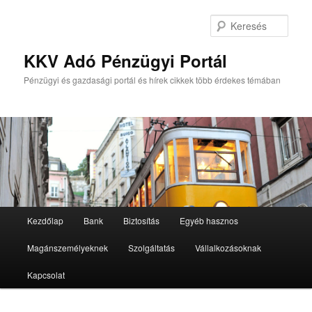
Tovább
Tovább
az
a
Kere
elsődleges
másodlagos
tartalomra
tartalomra
KKV Adó Pénzügyi Portál
Pénzügyi és gazdasági portál és hírek cikkek több érdekes témában
Fő
Kezdőlap
Bank
Biztosítás
Egyéb hasznos
menü
Magánszemélyeknek
Szolgáltatás
Vállalkozásoknak
Kapcsolat