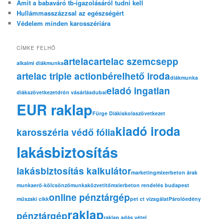
Amit a babaváró tb-igazolásáról tudni kell
Hullámmasszázzsal az egészségért
Védelem minden karosszériára
CÍMKE FELHŐ
artelac
artelac szemcsepp
alkalmi diákmunka
artelac triple action
bérelhető iroda
diákmunka
eladó ingatlan
diákszövetkezet
drón vásárlás
dubai
EUR raklap
Fürge Diák
iskolaszövetkezet
kiadó iroda
karosszéria védő fólia
lakásbiztosítás
lakásbiztosítás kalkulátor
marketing
mixerbeton árak
munkaerő-kölcsönző
munkaközvetítő
mxierbeton rendelés budapest
online pénztárgép
műszaki cikk
pet ct vizsgálat
Párolóedény
raklap
pénztárgép
raklap adás vétel