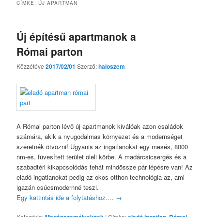
CÍMKE:
ÚJ APARTMAN
Új építésű apartmanok a
Római parton
Közzétéve
2017/02/01
Szerző:
haloszem
A Római parton lévő új apartmanok kiválóak azon családok
számára, akik a nyugodalmas környezet és a modernséget
szeretnék ötvözni! Ugyanis az ingatlanokat egy mesés, 8000
nm-es, füvesített terület öleli körbe. A madárcsicsergés és a
szabadtéri kikapcsolódás tehát mindössze pár lépésre van! Az
eladó ingatlanokat pedig az okos otthon technológia az, ami
igazán csúcsmodernné teszi.
Egy kattintás ide a folytatáshoz….
→
Kategória:
Magánszemélyeknek
|
Címke:
eladó ingatlan
,
Római