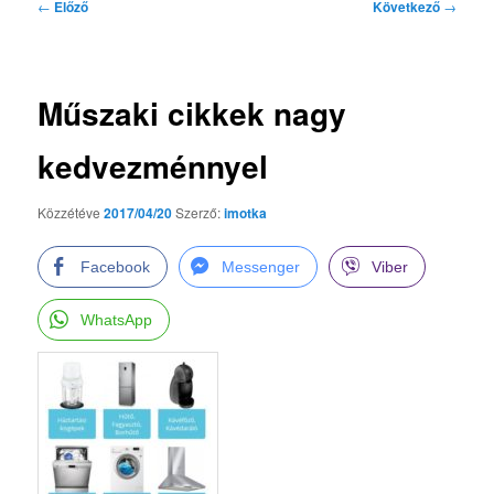
Bejegyzés
←
Előző
Következő
→
navigáció
Műszaki cikkek nagy
kedvezménnyel
Közzétéve
2017/04/20
Szerző:
imotka
Facebook
Messenger
Viber
WhatsApp