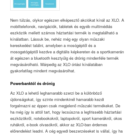
Nem túlzás, olykor egészen elképesztő akciókat kínál az XLO. A
mobiltelefonok, navigációk, tabletek és egyéb multimédiás
eszközök mellett számos háztartási termék is megtalálható a
kínálatban. Lássuk be, nehéz még egy olyan műszaki
kereskedést találni, amelyben a mosógéptől és a
mosogatógéptől kezdve a digitális képkereten és a sportkamerán
át egészen a bluetooth kesztyűig és drónig mindenféle termék
megvásárolható. Márpedig az XLO óriási kínálatában
gyakorlatilag mindent megvásárolhat.
Powerbanktól és drónig
Az XLO a lehető leghamarabb szerzi be a különböző
újdonságokat, így szinte mindenkinél hamarabb kezdi
forgalmazni az éppen csak megjelenő műszaki termékeket. De
ha még így is attól tart, hogy lecsúszna a legfrissebb háztartási
eszközökről, notebookokról, laptopokról, sport kamerákról, okos
ruhákról, e-book olvasókról, akkor az XLO-ban érdemes
előrendelést leadni. A cég egyedi beszerzéseket is vállal, így ha