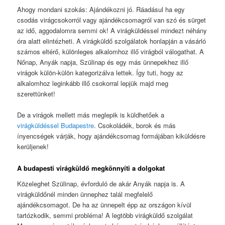
Ahogy mondani szokás: Ajándékozni jó. Ráadásul ha egy
csodás virágcsokorról vagy ajándékcsomagról van szó és sürget
az idő, aggodalomra semmi ok! A virágküldéssel mindezt néhány
óra alatt elintézheti. A virágküldő szolgálatok honlapján a vásárló
számos eltérő, különleges alkalomhoz illő virágból válogathat. A
Nőnap, Anyák napja, Szülinap és egy más ünnepekhez illő
virágok külön-külön kategorizálva lettek. Így tuti, hogy az
alkalomhoz leginkább illő csokorral lepjük majd meg
szerettünket!
De a virágok mellett más meglepik is küldhetőek a
virágküldéssel Budapestre
. Csokoládék, borok és más
ínyencségek várják, hogy ajándékcsomag formájában kiküldésre
kerüljenek!
A budapesti virágküldő megkönnyíti a dolgokat
Közeleghet Szülinap, évforduló de akár Anyák napja is. A
virágküldőnél minden ünnephez talál megfelelő
ajándékcsomagot. De ha az ünnepelt épp az országon kívül
tartózkodik, semmi probléma! A legtöbb virágküldő szolgálat