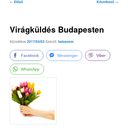
Bejegyzés
←
Előző
Következő
→
navigáció
Virágküldés Budapesten
Közzétéve
2017/04/03
Szerző:
haloszem
Facebook
Messenger
Viber
WhatsApp