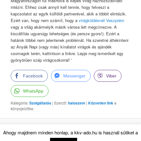
Magyarországon túl máshova is képes virág házhozszállítást
intézni. Ehhez csak annyit kell tennie, hogy felveszi a
kapcsolatot az egyik külföldi partnerével, akik a többit elintézik.
Ezért van, hogy nem számít, hogy a
virágküldésnél Veszprém
vagy a világ akármelyik másik városa lett megcímezve. A
kiszállítás ugyanúgy lehetséges (és persze gyors!). Ezért a
határok többé nem jelentenek problémát. Ha szeretné áttekinteni
az Anyák Napi (vagy más) kínálatot virágok és ajándék
csomagok terén, kattintson a linkre. Lepje meg ismerősét egy
gyönyörűen szép virágcsokorral!
'
Facebook
Messenger
Viber
WhatsApp
Kategória:
Szolgáltatás
| Szerző:
haloszem
|
Közvetlen link
a
könyvjelzőbe.
Köszönjük WordPress!
Ahogy majdnem minden honlap, a kkv-ado.hu is használ sütiket a