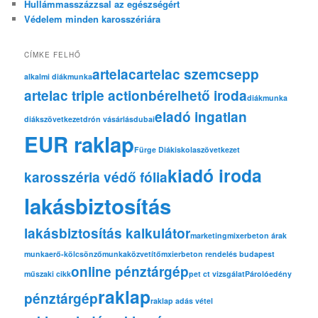
Hullámmasszázzsal az egészségért
Védelem minden karosszériára
CÍMKE FELHŐ
artelac
artelac szemcsepp
alkalmi diákmunka
artelac triple action
bérelhető iroda
diákmunka
eladó ingatlan
diákszövetkezet
drón vásárlás
dubai
EUR raklap
Fürge Diák
iskolaszövetkezet
kiadó iroda
karosszéria védő fólia
lakásbiztosítás
lakásbiztosítás kalkulátor
marketing
mixerbeton árak
munkaerő-kölcsönző
munkaközvetítő
mxierbeton rendelés budapest
online pénztárgép
műszaki cikk
pet ct vizsgálat
Párolóedény
raklap
pénztárgép
raklap adás vétel