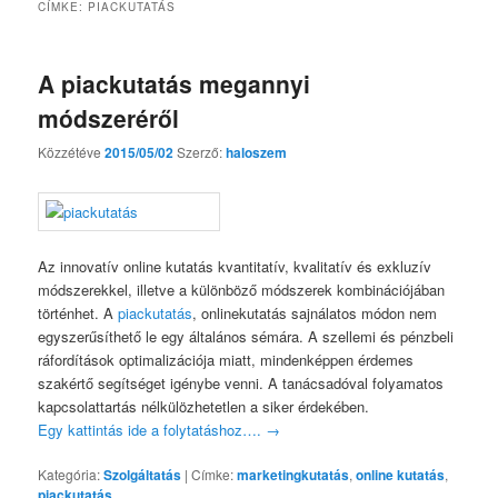
CÍMKE:
PIACKUTATÁS
A piackutatás megannyi
módszeréről
Közzétéve
2015/05/02
Szerző:
haloszem
Az innovatív online kutatás kvantitatív, kvalitatív és exkluzív
módszerekkel, illetve a különböző módszerek kombinációjában
történhet. A
piackutatás
, onlinekutatás sajnálatos módon nem
egyszerűsíthető le egy általános sémára. A szellemi és pénzbeli
ráfordítások optimalizációja miatt, mindenképpen érdemes
szakértő segítséget igénybe venni. A tanácsadóval folyamatos
kapcsolattartás nélkülözhetetlen a siker érdekében.
Egy kattintás ide a folytatáshoz….
→
Kategória:
Szolgáltatás
|
Címke:
marketingkutatás
,
online kutatás
,
piackutatás