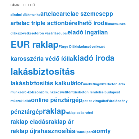
CÍMKE FELHŐ
artelac
artelac szemcsepp
alkalmi diákmunka
artelac triple action
bérelhető iroda
diákmunka
eladó ingatlan
diákszövetkezet
drón vásárlás
dubai
EUR raklap
Fürge Diák
iskolaszövetkezet
kiadó iroda
karosszéria védő fólia
lakásbiztosítás
lakásbiztosítás kalkulátor
marketing
mixerbeton árak
munkaerő-kölcsönző
munkaközvetítő
mxierbeton rendelés budapest
online pénztárgép
műszaki cikk
pet ct vizsgálat
Párolóedény
raklap
pénztárgép
raklap adás vétel
raklap eladás
raklap ár
raklap újrahasznosítás
somfy
Római part