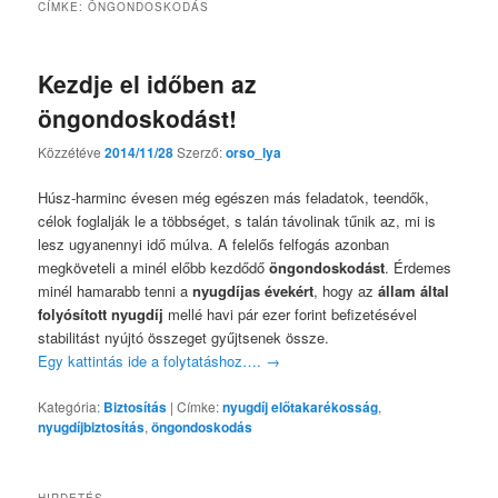
CÍMKE:
ÖNGONDOSKODÁS
Kezdje el időben az
öngondoskodást!
Közzétéve
2014/11/28
Szerző:
orso_lya
Húsz-harminc évesen még egészen más feladatok, teendők,
célok foglalják le a többséget, s talán távolinak tűnik az, mi is
lesz ugyanennyi idő múlva. A felelős felfogás azonban
megköveteli a minél előbb kezdődő
öngondoskodást
. Érdemes
minél hamarabb tenni a
nyugdíjas évekért
, hogy az
állam által
folyósított nyugdíj
mellé havi pár ezer forint befizetésével
stabilitást nyújtó összeget gyűjtsenek össze.
Egy kattintás ide a folytatáshoz….
→
Kategória:
Biztosítás
|
Címke:
nyugdíj előtakarékosság
,
nyugdíjbiztosítás
,
öngondoskodás
HIRDETÉS