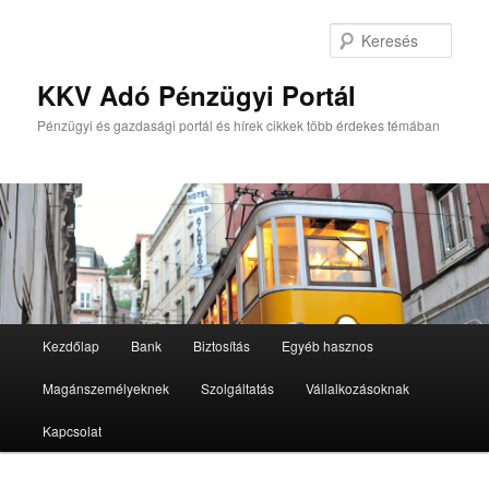
Tovább
Tovább
az
a
Kere
elsődleges
másodlagos
tartalomra
tartalomra
KKV Adó Pénzügyi Portál
Pénzügyi és gazdasági portál és hírek cikkek több érdekes témában
Fő
Kezdőlap
Bank
Biztosítás
Egyéb hasznos
menü
Magánszemélyeknek
Szolgáltatás
Vállalkozásoknak
Kapcsolat