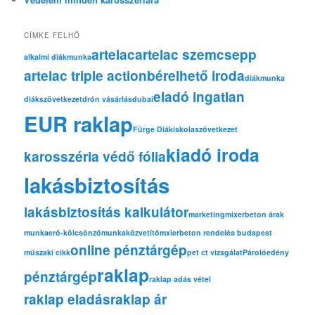
CÍMKE FELHŐ
artelac
artelac szemcsepp
alkalmi diákmunka
artelac triple action
bérelhető iroda
diákmunka
eladó ingatlan
diákszövetkezet
drón vásárlás
dubai
EUR raklap
Fürge Diák
iskolaszövetkezet
kiadó iroda
karosszéria védő fólia
lakásbiztosítás
lakásbiztosítás kalkulátor
marketing
mixerbeton árak
munkaerő-kölcsönző
munkaközvetítő
mxierbeton rendelés budapest
online pénztárgép
műszaki cikk
pet ct vizsgálat
Párolóedény
raklap
pénztárgép
raklap adás vétel
raklap eladás
raklap ár