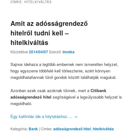
CÍMKE:
HITELKIVÁLTÁS
Amit az adósságrendező
hitelről tudni kell –
hitelkiváltás
Közzétéve
2014/04/07
Szerző:
imotka
Sajnos idehaza a legtöbb embernek nem ismeretlen helyzet,
hogy egyszerre többfelé kell törlesztenie, ezért könnyen
megoldhatatlannak tűnő gondok között találhatják magukat.
Azonban ezek csak azoknak tűnnek, mert a
Citibank
adósságrendező hitel
segítségével a legsúlyosabb helyzet is
megoldható.
Egy kattintás ide a folytatáshoz….
→
Kategória:
Bank
|
Címke:
adósságrendező hitel
,
hitelkiváltás