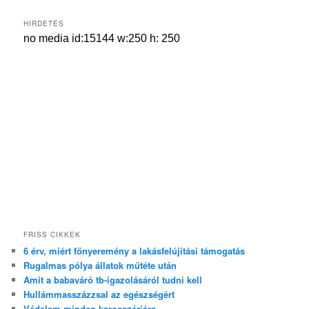
HIRDETÉS
FRISS CIKKEK
6 érv, miért főnyeremény a lakásfelújítási támogatás
Rugalmas pólya állatok műtéte után
Amit a babaváró tb-igazolásáról tudni kell
Hullámmasszázzsal az egészségért
Védelem minden karosszériára