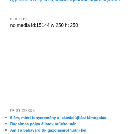
HIRDETÉS
FRISS CIKKEK
6 érv, miért főnyeremény a lakásfelújítási támogatás
Rugalmas pólya állatok műtéte után
Amit a babaváró tb-igazolásáról tudni kell