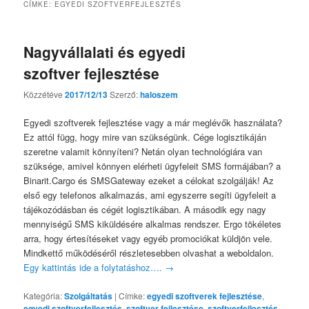
CÍMKE:
EGYEDI SZOFTVERFEJLESZTÉS
Nagyvállalati és egyedi
szoftver fejlesztése
Közzétéve
2017/12/13
Szerző:
haloszem
Egyedi szoftverek fejlesztése vagy a már meglévők használata?
Ez attól függ, hogy mire van szükségünk. Cége logisztikáján
szeretne valamit könnyíteni? Netán olyan technológiára van
szüksége, amivel könnyen elérheti ügyfeleit SMS formájában? a
Binarit.Cargo és SMSGateway ezeket a célokat szolgálják! Az
első egy telefonos alkalmazás, ami egyszerre segíti ügyfeleit a
tájékozódásban és cégét logisztikában. A második egy nagy
mennyiségű SMS kiküldésére alkalmas rendszer. Ergo tökéletes
arra, hogy értesítéseket vagy egyéb promociókat küldjön vele.
Mindkettő működéséről részletesebben olvashat a weboldalon.
Egy kattintás ide a folytatáshoz….
→
Kategória:
Szolgáltatás
|
Címke:
egyedi szoftverek fejlesztése
,
egyedi szoftverfejlesztés
,
szoftver fejlesztése
,
szoftverfejlesztés