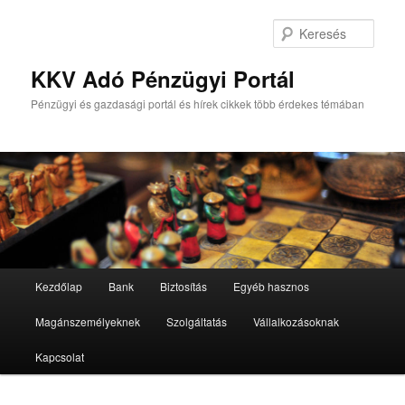
Tovább
Tovább
az
a
Kere
elsődleges
másodlagos
tartalomra
tartalomra
KKV Adó Pénzügyi Portál
Pénzügyi és gazdasági portál és hírek cikkek több érdekes témában
Fő
Kezdőlap
Bank
Biztosítás
Egyéb hasznos
menü
Magánszemélyeknek
Szolgáltatás
Vállalkozásoknak
Kapcsolat