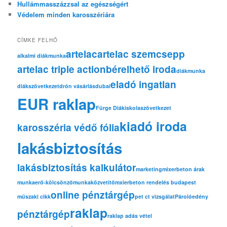
Hullámmasszázzsal az egészségért
Védelem minden karosszériára
CÍMKE FELHŐ
artelac
artelac szemcsepp
alkalmi diákmunka
artelac triple action
bérelhető iroda
diákmunka
eladó ingatlan
diákszövetkezet
drón vásárlás
dubai
EUR raklap
Fürge Diák
iskolaszövetkezet
kiadó iroda
karosszéria védő fólia
lakásbiztosítás
lakásbiztosítás kalkulátor
marketing
mixerbeton árak
munkaerő-kölcsönző
munkaközvetítő
mxierbeton rendelés budapest
online pénztárgép
műszaki cikk
pet ct vizsgálat
Párolóedény
raklap
pénztárgép
raklap adás vétel