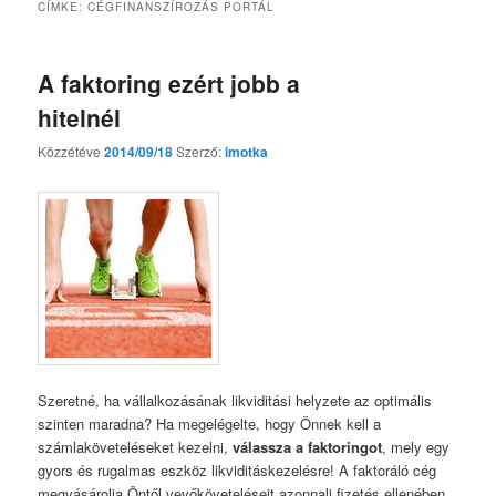
CÍMKE:
CÉGFINANSZÍROZÁS PORTÁL
A faktoring ezért jobb a
hitelnél
Közzétéve
2014/09/18
Szerző:
imotka
Szeretné, ha vállalkozásának likviditási helyzete az optimális
szinten maradna? Ha megelégelte, hogy Önnek kell a
számlaköveteléseket kezelni,
válassza a faktoringot
, mely egy
gyors és rugalmas eszköz likviditáskezelésre! A faktoráló cég
megvásárolja Öntől vevőköveteléseit azonnali fizetés ellenében,