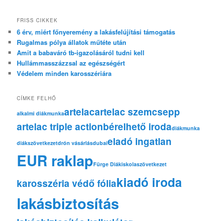
FRISS CIKKEK
6 érv, miért főnyeremény a lakásfelújítási támogatás
Rugalmas pólya állatok műtéte után
Amit a babaváró tb-igazolásáról tudni kell
Hullámmasszázzsal az egészségért
Védelem minden karosszériára
CÍMKE FELHŐ
artelac
artelac szemcsepp
alkalmi diákmunka
artelac triple action
bérelhető iroda
diákmunka
eladó ingatlan
diákszövetkezet
drón vásárlás
dubai
EUR raklap
Fürge Diák
iskolaszövetkezet
kiadó iroda
karosszéria védő fólia
lakásbiztosítás