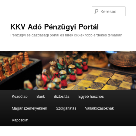
Tovább
Tovább
az
a
Kere
elsődleges
másodlagos
tartalomra
tartalomra
KKV Adó Pénzügyi Portál
Pénzügyi és gazdasági portál és hírek cikkek több érdekes témában
Fő
Kezdőlap
Bank
Biztosítás
Egyéb hasznos
menü
Magánszemélyeknek
Szolgáltatás
Vállalkozásoknak
Kapcsolat