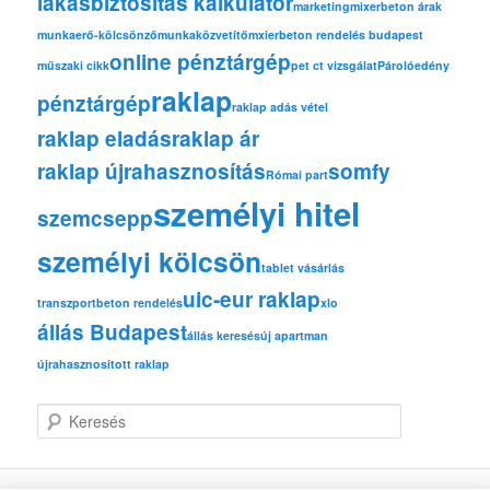
lakásbiztosítás kalkulátor
marketing
mixerbeton árak
munkaerő-kölcsönző
munkaközvetítő
mxierbeton rendelés budapest
online pénztárgép
műszaki cikk
pet ct vizsgálat
Párolóedény
raklap
pénztárgép
raklap adás vétel
raklap eladás
raklap ár
raklap újrahasznosítás
somfy
Római part
személyi hitel
szemcsepp
személyi kölcsön
tablet vásárlás
uic-eur raklap
transzportbeton rendelés
xlo
állás Budapest
állás keresés
új apartman
újrahasznosított raklap
K
e
r
e