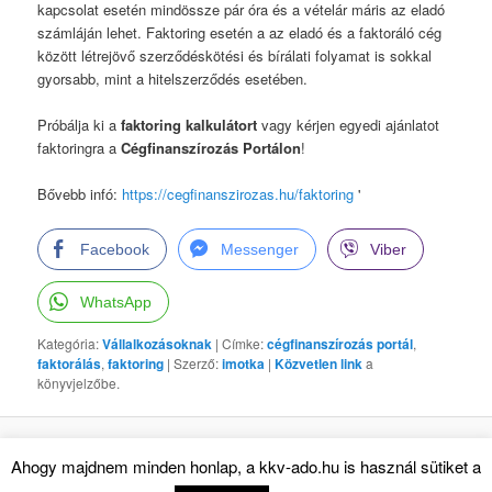
kapcsolat esetén mindössze pár óra és a vételár máris az eladó
számláján lehet. Faktoring esetén a az eladó és a faktoráló cég
között létrejövő szerződéskötési és bírálati folyamat is sokkal
gyorsabb, mint a hitelszerződés esetében.
Próbálja ki a
faktoring kalkulátort
vagy kérjen egyedi ajánlatot
faktoringra a
Cégfinanszírozás Portálon
!
Bővebb infó:
https://cegfinanszirozas.hu/faktoring
'
Facebook
Messenger
Viber
WhatsApp
Kategória:
Vállalkozásoknak
| Címke:
cégfinanszírozás portál
,
faktorálás
,
faktoring
| Szerző:
imotka
|
Közvetlen link
a
könyvjelzőbe.
Köszönjük WordPress!
Ahogy majdnem minden honlap, a kkv-ado.hu is használ sütiket a