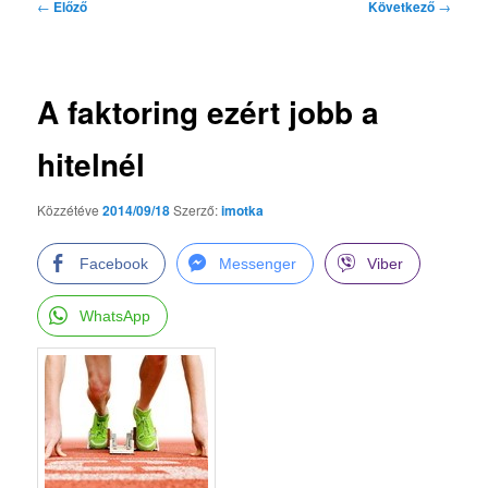
Bejegyzés
←
Előző
Következő
→
navigáció
A faktoring ezért jobb a
hitelnél
Közzétéve
2014/09/18
Szerző:
imotka
Facebook
Messenger
Viber
WhatsApp