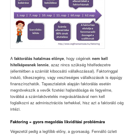
A
faktorálás hatalmas előnye
, hogy cégének
nem kell
hitelképesnek lennie
, azaz nincs szükség hitelfedezetre
(ellentétben a számlát kibocsátó vállalkozással). Faktoringgal
induló, tőkeszegény, vagy veszteséges vállalkozások is éppúgy
finanszírozhatók. Tapasztalatok alapján faktorálás esetén
megnövekszik a vevők fizetési hajlandósága és fegyelme,
továbbá a számlakövetelés megvásárlásával nem kell
foglalkozni az adminisztrációs terhekkel, hisz azt a faktoráló cég
intézi.
Faktoring = gyors megoldás likviditási problémára
Végezetül pedig a legfőbb előny, a gyorsaság. Fennálló üzleti