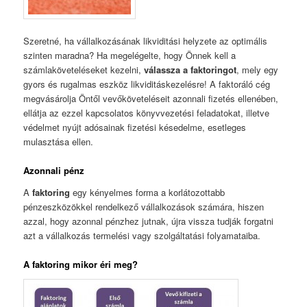
Szeretné, ha vállalkozásának likviditási helyzete az optimális
szinten maradna? Ha megelégelte, hogy Önnek kell a
számlaköveteléseket kezelni,
válassza a faktoringot
, mely egy
gyors és rugalmas eszköz likviditáskezelésre! A faktoráló cég
megvásárolja Öntől vevőköveteléseit azonnali fizetés ellenében,
ellátja az ezzel kapcsolatos könyvvezetési feladatokat, illetve
védelmet nyújt adósainak fizetési késedelme, esetleges
mulasztása ellen.
Azonnali pénz
A
faktoring
egy kényelmes forma a korlátozottabb
pénzeszközökkel rendelkező vállalkozások számára, hiszen
azzal, hogy azonnal pénzhez jutnak, újra vissza tudják forgatni
azt a vállalkozás termelési vagy szolgáltatási folyamataiba.
A faktoring mikor éri meg?