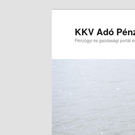
Tovább
Tovább
az
a
elsődleges
másodlagos
KKV Adó Pénz
tartalomra
tartalomra
Pénzügyi és gazdasági portál é