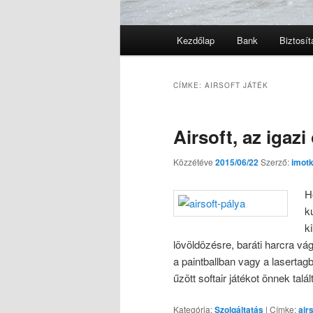
Fő
Kezdőlap
Bank
Biztosít
menü
CÍMKE:
AIRSOFT JÁTÉK
Airsoft, az igaz
Közzétéve
2015/06/22
Szerző:
imot
H
k
k
lövöldözésre, baráti harcra vág
a paintballban vagy a lasertag
űzött softair játékot önnek talál
Kategória:
Szolgáltatás
|
Címke:
air