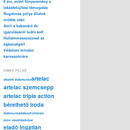
6 érv, miért főnyeremény a
lakásfelújítási támogatás
Rugalmas pólya állatok
műtéte után
Amit a babaváró tb-
igazolásáról tudni kell
Hullámmasszázzsal az
egészségért
Védelem minden
karosszériára
CÍMKE FELHŐ
artelac
alkalmi diákmunka
artelac szemcsepp
artelac triple action
bérelhető iroda
diákmunka
diákszövetkezet
drón vásárlás
dubai
eladó ingatlan