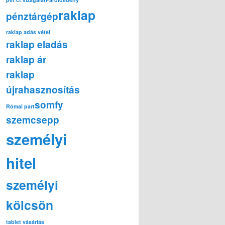
raklap
pénztárgép
raklap adás vétel
raklap eladás
raklap ár
raklap
újrahasznosítás
somfy
Római part
szemcsepp
személyi
hitel
személyi
kölcsön
tablet vásárlás