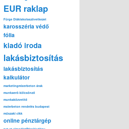
EUR raklap
Fürge Diák
iskolaszövetkezet
karosszéria védő
fólia
kiadó iroda
lakásbiztosítás
lakásbiztosítás
kalkulátor
marketing
mixerbeton árak
munkaerő-kölcsönző
munkaközvetítő
mxierbeton rendelés budapest
műszaki cikk
online pénztárgép
pet ct vizsgálat
Párolóedény