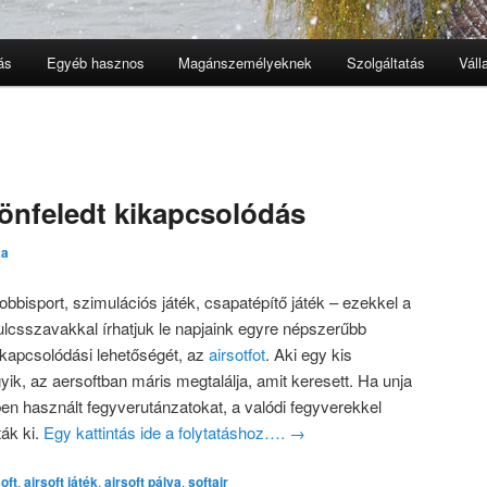
ás
Egyéb hasznos
Magánszemélyeknek
Szolgáltatás
Váll
i önfeledt kikapcsolódás
ka
obbisport, szimulációs játék, csapatépítő játék – ezekkel a
ulcsszavakkal írhatjuk le napjaink egyre népszerűbb
ikapcsolódási lehetőségét, az
airsotfot
. Aki egy kis
yik, az aersoftban máris megtalálja, amit keresett. Ha unja
ben használt fegyverutánzatokat, a valódi fegyverekkel
ták ki.
Egy kattintás ide a folytatáshoz….
→
soft
,
airsoft játék
,
airsoft pálya
,
softair