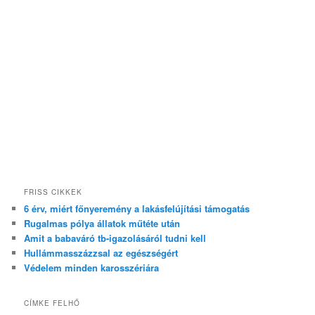
FRISS CIKKEK
6 érv, miért főnyeremény a lakásfelújítási támogatás
Rugalmas pólya állatok műtéte után
Amit a babaváró tb-igazolásáról tudni kell
Hullámmasszázzsal az egészségért
Védelem minden karosszériára
CÍMKE FELHŐ