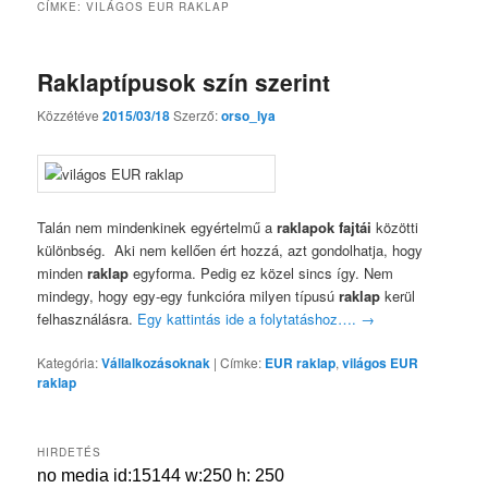
CÍMKE:
VILÁGOS EUR RAKLAP
Raklaptípusok szín szerint
Közzétéve
2015/03/18
Szerző:
orso_lya
Talán nem mindenkinek egyértelmű a
raklapok fajtái
közötti
különbség. Aki nem kellően ért hozzá, azt gondolhatja, hogy
minden
raklap
egyforma. Pedig ez közel sincs így. Nem
mindegy, hogy egy-egy funkcióra milyen típusú
raklap
kerül
felhasználásra.
Egy kattintás ide a folytatáshoz….
→
Kategória:
Vállalkozásoknak
|
Címke:
EUR raklap
,
világos EUR
raklap
HIRDETÉS