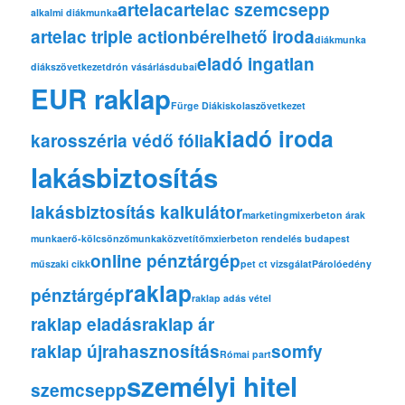
artelac
artelac szemcsepp
alkalmi diákmunka
artelac triple action
bérelhető iroda
diákmunka
eladó ingatlan
diákszövetkezet
drón vásárlás
dubai
EUR raklap
Fürge Diák
iskolaszövetkezet
kiadó iroda
karosszéria védő fólia
lakásbiztosítás
lakásbiztosítás kalkulátor
marketing
mixerbeton árak
munkaerő-kölcsönző
munkaközvetítő
mxierbeton rendelés budapest
online pénztárgép
műszaki cikk
pet ct vizsgálat
Párolóedény
raklap
pénztárgép
raklap adás vétel
raklap eladás
raklap ár
raklap újrahasznosítás
somfy
Római part
személyi hitel
szemcsepp