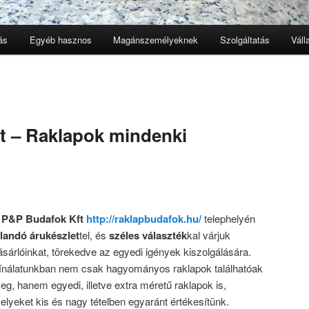
ás
Egyéb hasznos
Magánszemélyeknek
Szolgáltatás
Váll
t – Raklapok mindenki
A
P&P Budafok Kft
http://raklapbudafok.hu/
telephelyén
llandó árukészlet
tel, és
széles választék
kal várjuk
ásárlóinkat, törekedve az egyedi igények kiszolgálására.
ínálatunkban nem csak hagyományos raklapok találhatóak
eg, hanem egyedi, illetve extra méretű raklapok is,
elyeket kis és nagy tételben egyaránt értékesítünk.