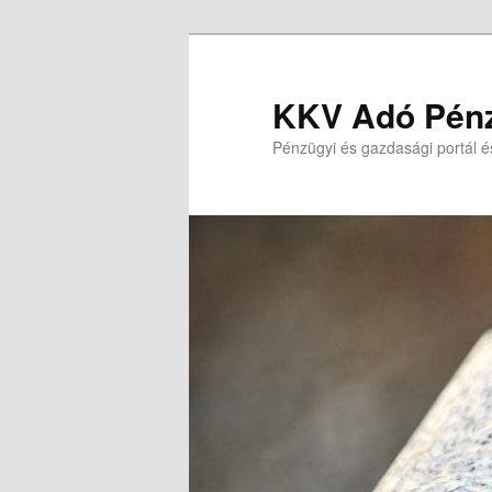
Tovább
Tovább
az
a
elsődleges
másodlagos
KKV Adó Pénz
tartalomra
tartalomra
Pénzügyi és gazdasági portál é