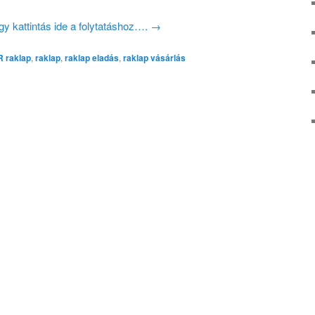
gy kattintás ide a folytatáshoz….
→
 raklap
,
raklap
,
raklap eladás
,
raklap vásárlás