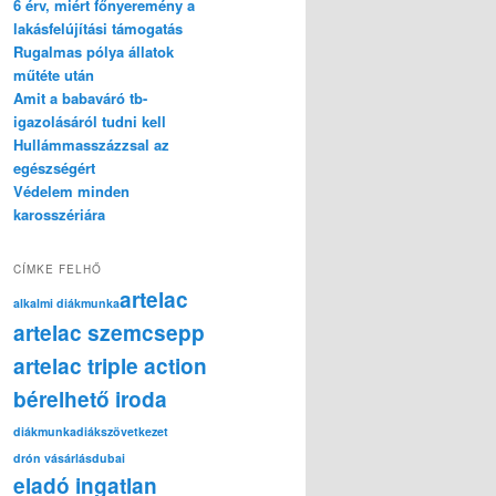
6 érv, miért főnyeremény a
lakásfelújítási támogatás
Rugalmas pólya állatok
műtéte után
Amit a babaváró tb-
igazolásáról tudni kell
Hullámmasszázzsal az
egészségért
Védelem minden
karosszériára
CÍMKE FELHŐ
artelac
alkalmi diákmunka
artelac szemcsepp
artelac triple action
bérelhető iroda
diákmunka
diákszövetkezet
drón vásárlás
dubai
eladó ingatlan