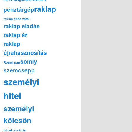
raklap
pénztárgép
raklap adás vétel
raklap eladás
raklap ár
raklap
újrahasznosítás
somfy
Római part
szemcsepp
személyi
hitel
személyi
kölcsön
tablet vásárlás