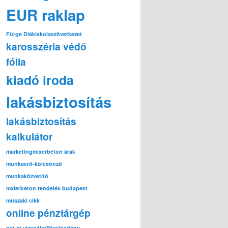
EUR raklap
Fürge Diák
iskolaszövetkezet
karosszéria védő
fólia
kiadó iroda
lakásbiztosítás
lakásbiztosítás
kalkulátor
marketing
mixerbeton árak
munkaerő-kölcsönző
munkaközvetítő
mxierbeton rendelés budapest
műszaki cikk
online pénztárgép
pet ct vizsgálat
Párolóedény