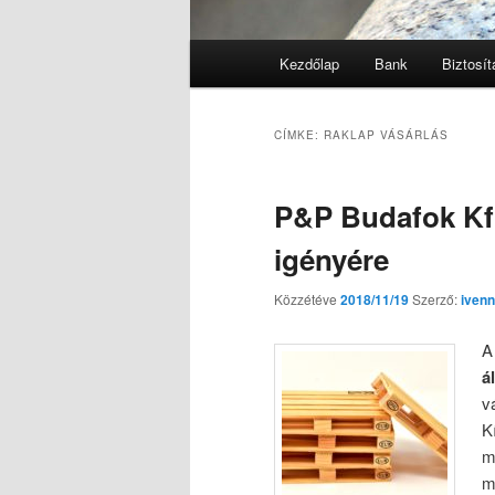
Fő
Kezdőlap
Bank
Biztosít
menü
CÍMKE:
RAKLAP VÁSÁRLÁS
P&P Budafok Kf
igényére
Közzétéve
2018/11/19
Szerző:
ivenn
á
v
K
m
m