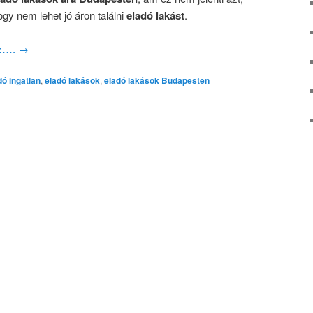
ogy nem lehet jó áron találni
eladó lakást
.
oz….
→
dó ingatlan
,
eladó lakások
,
eladó lakások Budapesten