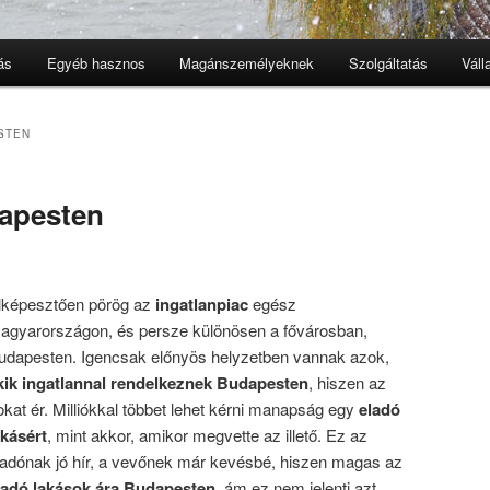
ás
Egyéb hasznos
Magánszemélyeknek
Szolgáltatás
Váll
STEN
dapesten
lképesztően pörög az
ingatlanpiac
egész
agyarországon, és persze különösen a fővárosban,
udapesten. Igencsak előnyös helyzetben vannak azok,
kik ingatlannal rendelkeznek Budapesten
, hiszen az
okat ér. Milliókkal többet lehet kérni manapság egy
eladó
akásért
, mint akkor, amikor megvette az illető. Ez az
ladónak jó hír, a vevőnek már kevésbé, hiszen magas az
ladó lakások ára Budapesten
, ám ez nem jelenti azt,