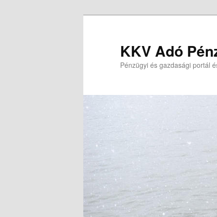
Tovább
Tovább
az
a
elsődleges
másodlagos
KKV Adó Pénz
tartalomra
tartalomra
Pénzügyi és gazdasági portál é