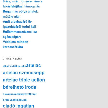
6 érv, miért főnyeremény a
lakásfelújítási támogatás
Rugalmas pólya állatok
műtéte után
Amit a babaváró tb-
igazolásáról tudni kell
Hullámmasszázzsal az
egészségért
Védelem minden
karosszériára
CÍMKE FELHŐ
artelac
alkalmi diákmunka
artelac szemcsepp
artelac triple action
bérelhető iroda
diákmunka
diákszövetkezet
drón vásárlás
dubai
eladó ingatlan