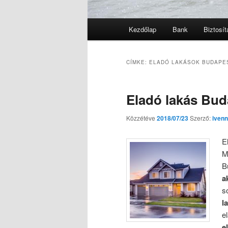
Fő
Kezdőlap
Bank
Biztosít
menü
CÍMKE:
ELADÓ LAKÁSOK BUDAPE
Eladó lakás Bu
Közzétéve
2018/07/23
Szerző:
ivenn
E
M
B
a
s
l
e
e