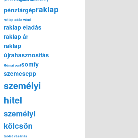
raklap
pénztárgép
raklap adás vétel
raklap eladás
raklap ár
raklap
újrahasznosítás
somfy
Római part
szemcsepp
személyi
hitel
személyi
kölcsön
tablet vásárlás