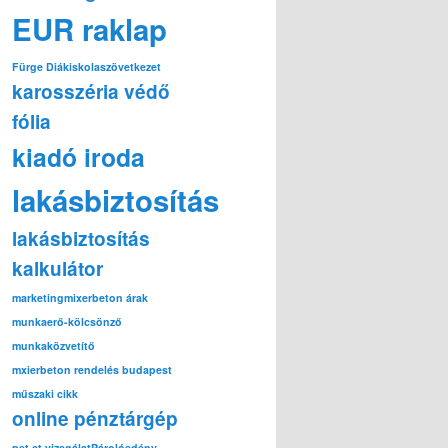
EUR raklap
Fürge Diák
iskolaszövetkezet
karosszéria védő
fólia
kiadó iroda
lakásbiztosítás
lakásbiztosítás
kalkulátor
marketing
mixerbeton árak
munkaerő-kölcsönző
munkaközvetítő
mxierbeton rendelés budapest
műszaki cikk
online pénztárgép
pet ct vizsgálat
Párolóedény