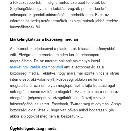
a fókuszcsoportok mindig is fontos szerepet töltöttek be.
Segítségükkel ugyanis a kutatást végzők pontos, konkrét
célcsoportok gondolkodásmódját ismerhetik meg. Ezek az
információk pedig aztán termékek, szolgáltatások jobbá tételére
használhatóak fel.
Marketingkutatás a közösségi médián
Az internet elterjedésével a piackutatók feladata is könnyebbé
vált. Elvégre az interneten minden kor és népcsoport
megtalálható. De az internet sok-sok vívmánya közül
marketingkutatási szempontból
ami a legtöbbet ér, az a
közösségi média. Tekintve, hogy mára már szinte nincs is olyan
internetező, aki valamelyik közösségi oldalon ne lenne
megtalálható, ez nem olyan meglepő. Ezt a fajta kutatási ágat
netnográfia néven szokás emlegetni . Ez a kifejezés a net és az
etnográfia (népcsoportok vizsgálatát jelentő szó) szavak
házasságából született. Facebook, Twitter meg miegymás. Annyi
közösségi oldal létezik, hogy van bőven miből bogarászni (és
akkor a blogokról még nem is beszéltünk…).
Ügyfélelégedettség mérés