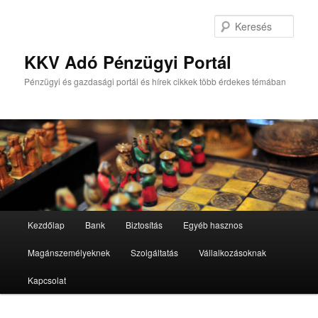
Tovább
az
Kere
elsődleges
tartalomra
KKV Adó Pénzügyi Portál
Pénzügyi és gazdasági portál és hírek cikkek több érdekes témában
Fő
Kezdőlap
Bank
Biztosítás
Egyéb hasznos
menü
Magánszemélyeknek
Szolgáltatás
Vállalkozásoknak
Kapcsolat