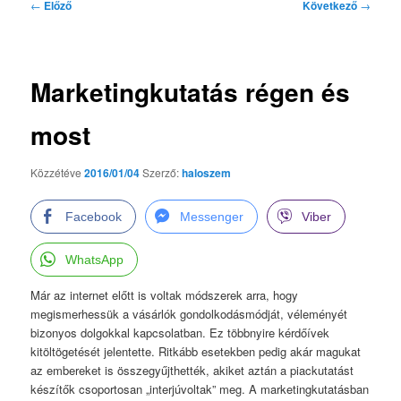
Bejegyzés
←
Előző
Következő
→
navigáció
Marketingkutatás régen és
most
Közzétéve
2016/01/04
Szerző:
haloszem
Facebook
Messenger
Viber
WhatsApp
Már az internet előtt is voltak módszerek arra, hogy
megismerhessük a vásárlók gondolkodásmódját, véleményét
bizonyos dolgokkal kapcsolatban. Ez többnyire kérdőívek
kitöltögetését jelentette. Ritkább esetekben pedig akár magukat
az embereket is összegyűjthették, akiket aztán a piackutatást
készítők csoportosan „interjúvoltak” meg.
A marketingkutatásban