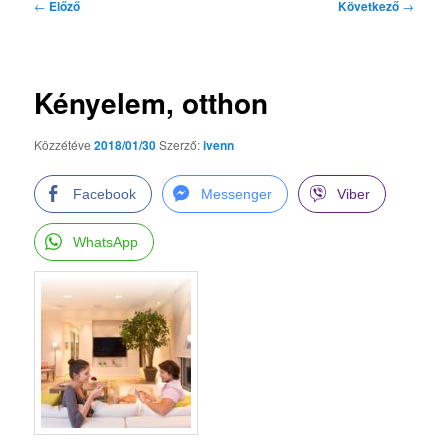
Bejegyzés
←
Előző
Következő
→
navigáció
Kényelem, otthon
Közzétéve
2018/01/30
Szerző:
ivenn
Facebook
Messenger
Viber
WhatsApp