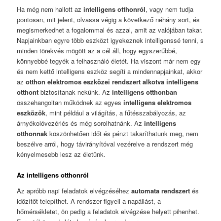
Ha még nem hallott az
intelligens otthonról
, vagy nem tudja
pontosan, mit jelent, olvassa végig a következő néhány sort, és
megismerkedhet a fogalommal és azzal, amit az valójában takar.
Napjainkban egyre több eszközt igyekeznek intelligenssé tenni, s
minden törekvés mögött az a cél áll, hogy egyszerűbbé,
könnyebbé tegyék a felhasználó életét. Ha viszont már nem egy
és nem kettő intelligens eszköz segíti a mindennapjainkat, akkor
az
otthon elektromos eszközei rendszert alkotva intelligens
otthont
biztosítanak nekünk. Az
intelligens otthonban
összehangoltan működnek az egyes
intelligens elektromos
eszközök
, mint például a világítás, a fűtésszabályozás, az
árnyékolóvezérlés és még sorolhatnánk. Az
intelligens
otthonnak
köszönhetően időt és pénzt takaríthatunk meg, nem
beszélve arról, hogy távirányítóval vezérelve a rendszert még
kényelmesebb lesz az életünk.
Az intelligens otthonról
Az apróbb napi feladatok elvégzéséhez
automata rendszert
és
időzítőt telepíthet. A rendszer figyeli a napállást, a
hőmérsékletet, ön pedig a feladatok elvégzése helyett pihenhet.