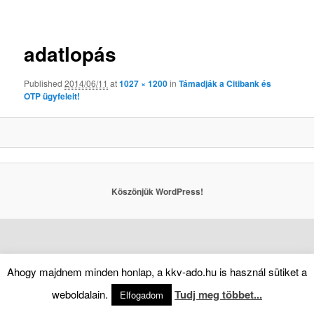
Kép
navigáció
adatlopás
Published
2014/06/11
at
1027 × 1200
in
Támadják a Citibank és
OTP ügyfeleit!
Köszönjük WordPress!
Ahogy majdnem minden honlap, a kkv-ado.hu is használ sütiket a
weboldalain.
Tudj meg többet...
Elfogadom