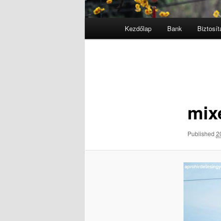
Fő
Kezdőlap
Bank
Biztosít
menü
Kép
navigáció
mix
Published
2