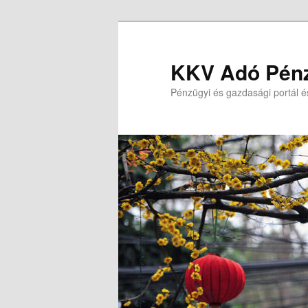
Tovább
az
elsődleges
KKV Adó Pénz
tartalomra
Pénzügyi és gazdasági portál é