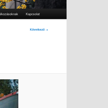
alkozásoknak
Kapcsolat
Következő →