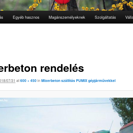
ás
Egyéb hasznos
Magánszemélyeknek
Szolgáltatás
Váll
erbeton rendelés
018/07/31
at
600 × 450
in
Mixerbeton szállítás PUMIX gépjárművekkel