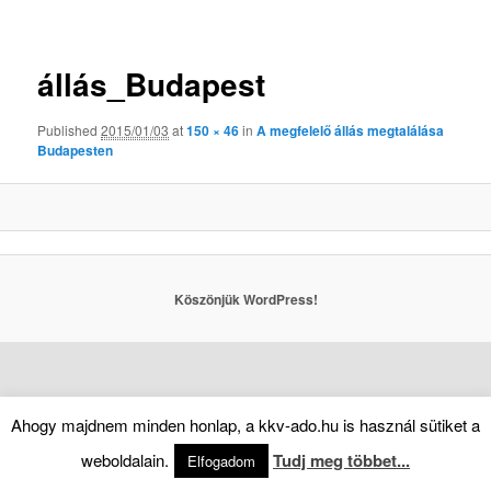
Kép
navigáció
állás_Budapest
Published
2015/01/03
at
150 × 46
in
A megfelelő állás megtalálása
Budapesten
Köszönjük WordPress!
Ahogy majdnem minden honlap, a kkv-ado.hu is használ sütiket a
weboldalain.
Tudj meg többet...
Elfogadom