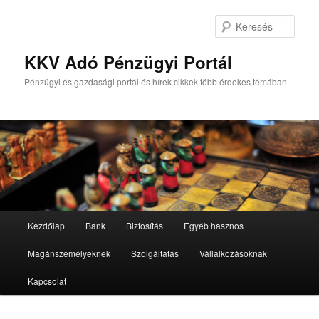
Tovább
az
Kere
elsődleges
tartalomra
KKV Adó Pénzügyi Portál
Pénzügyi és gazdasági portál és hírek cikkek több érdekes témában
Fő
Kezdőlap
Bank
Biztosítás
Egyéb hasznos
menü
Magánszemélyeknek
Szolgáltatás
Vállalkozásoknak
Kapcsolat