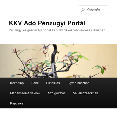
Tovább
az
Kere
elsődleges
tartalomra
KKV Adó Pénzügyi Portál
Pénzügyi és gazdasági portál és hírek cikkek több érdekes témában
Fő
Kezdőlap
Bank
Biztosítás
Egyéb hasznos
menü
Magánszemélyeknek
Szolgáltatás
Vállalkozásoknak
Kapcsolat