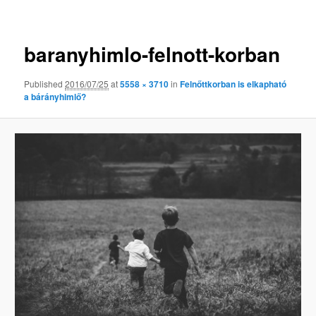
Kép
navigáció
baranyhimlo-felnott-korban
Published
2016/07/25
at
5558 × 3710
in
Felnőttkorban is elkapható
a bárányhimlő?